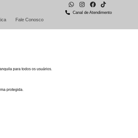
Canal de Atendimento
ica
Fale Conosco
anquila para todos os usuários.
rma protegida.