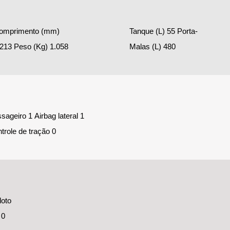
trole de tração 0
 0