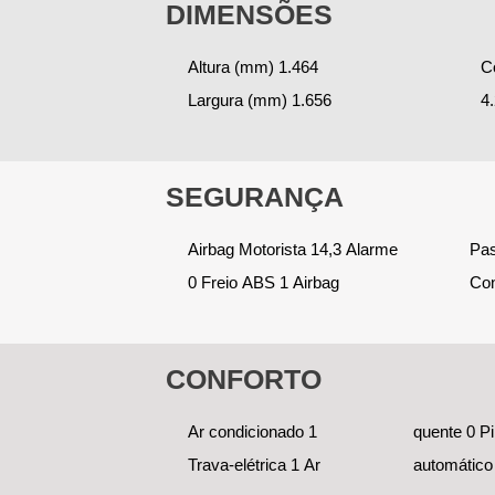
DIMENSÕES
Altura (mm) 1.464
Comprimento (mm)
Tanque (L) 55 Porta-
Largura (mm) 1.656
4.213 Peso (Kg) 1.058
Malas (L) 480
SEGURANÇA
Airbag Motorista 14,3 Alarme
Passageiro 1 Airbag lateral 1
0 Freio ABS 1 Airbag
Con
CONFORTO
Ar condicionado 1
quente 0 Piloto
Trava-elétrica 1 Ar
automático