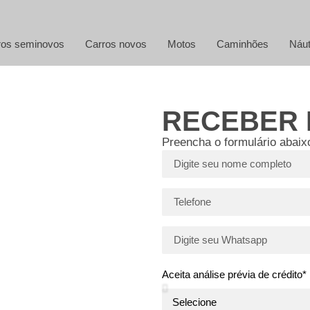
ros seminovos
Carros novos
Motos
Caminhões
Náut
RECEBER
Preencha o formulário abaix
Aceita análise prévia de crédito*