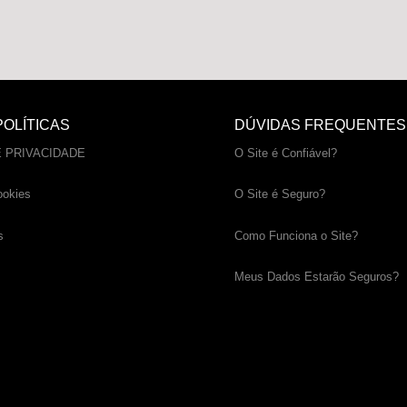
OLÍTICAS
DÚVIDAS FREQUENTES
E PRIVACIDADE
O Site é Confiável?
ookies
O Site é Seguro?
s
Como Funciona o Site?
Meus Dados Estarão Seguros?